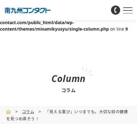
Warning
: Invalid argument supplied for foreach() in
/home/arionet002/minamikyushu-
contact.com/public_html/data/wp-
content/themes/minamikyusyu/single-column.php
on line
9
Column
コラム
>
コラム
>
「⾒える喜び」いつまでも。⼤切な⽬の健康
を⾒つめ直そう！