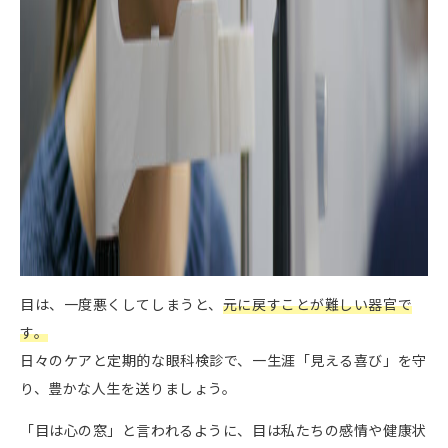
⽬は、⼀度悪くしてしまうと、
元に戻すことが難しい器官で
す。
⽇々のケアと定期的な眼科検診で、⼀⽣涯「⾒える喜び」を守
り、豊かな⼈⽣を送りましょう。
「⽬は⼼の窓」と⾔われるように、⽬は私たちの感情や健康状